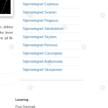
Stjernetegnet Cepheus
Stjernetegne
Stjernetegnet Svanen
Stjernetegne
Stjernetegnet Pegasus
Stjernetegnet 
e, drikke
Stjernetegnet Stenbukken
Stjernetegnet 
ke lever
Stjernetegnet Skytten
Stjernetegnet
 pil fik
Stjernetegnet Perseus
Stjernetegnet
Stjernetegnet Cassiopeia
Stjernetegnet 
Stjernetegnet Andromeda
Stjernetegnet
Stjernetegnet Skorpionen
Stjernetegnet
Levering
Post Danmark