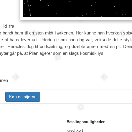
ild fra
 og bandt ham til en sten midt i ørkenen. Her kunne han hverken spis
ke af hans lever ud. Udødelig som han dog var, voksede dette styk
elt Heracles dog til undsætning, og dræbte ørnen med en pil. Denne
myter går på, at Pilen agerer som en slags kosmisk lys.
inen
Køb en stjerne
Betalingsmuligheder
Kreditkort