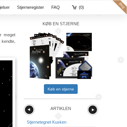
øjelser
Stjerneregister
FAQ
(0)
KØB EN STJERNE
er meget
 kendte,
Køb en stjerne
ARTIKLEN
►
►
Stjernetegnet Kusken
Stjernetegnet 