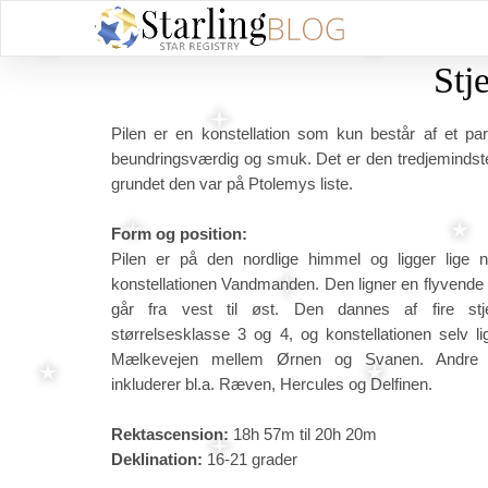
Stj
Pilen er en konstellation som kun består af et par 
beundringsværdig og smuk. Det er den tredjemindste
grundet den var på Ptolemys liste.
Form og position:
Pilen er på den nordlige himmel og ligger lige n
konstellationen Vandmanden. Den ligner en flyvende
går fra vest til øst. Den dannes af fire stj
størrelsesklasse 3 og 4, og konstellationen selv l
Mælkevejen mellem Ørnen og Svanen. Andre 
inkluderer bl.a. Ræven, Hercules og Delfinen.
Rektascension:
18h 57m til 20h 20m
Deklination:
16-21 grader