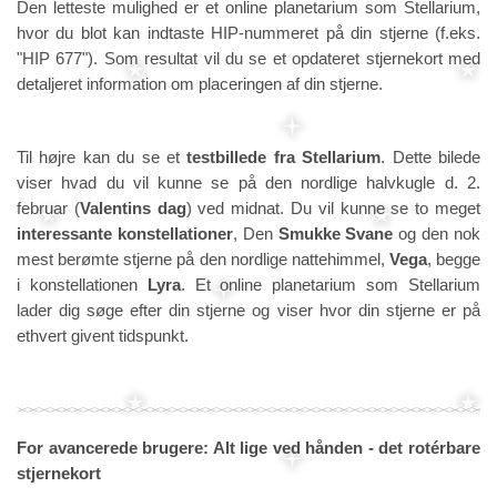
Den letteste mulighed er et online planetarium som Stellarium,
hvor du blot kan indtaste HIP-nummeret på din stjerne (f.eks.
"HIP 677"). Som resultat vil du se et opdateret stjernekort med
detaljeret information om placeringen af din stjerne.
Til højre kan du se et
testbillede fra Stellarium
. Dette bilede
viser hvad du vil kunne se på den nordlige halvkugle d. 2.
februar (
Valentins dag
) ved midnat. Du vil kunne se to meget
interessante konstellationer
, Den
Smukke Svane
og den nok
mest berømte stjerne på den nordlige nattehimmel,
Vega
, begge
i konstellationen
Lyra
. Et online planetarium som Stellarium
lader dig søge efter din stjerne og viser hvor din stjerne er på
ethvert givent tidspunkt.
For avancerede brugere: Alt lige ved hånden - det rotérbare
stjernekort