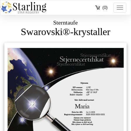
(0)
Toggl
navig
Sterntaufe
Swarovski®-krystaller